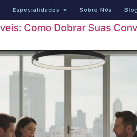
ária
Especialidades
Sobre Nós
Blo
veis: Como Dobrar Suas Conve