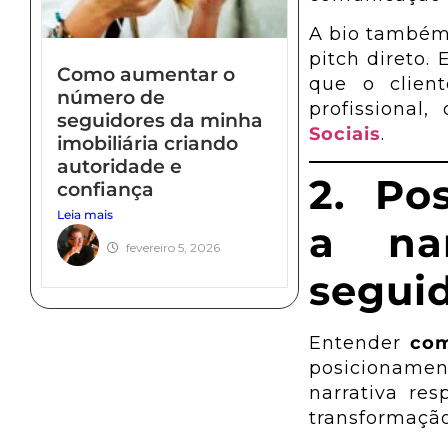
A bio também 
pitch direto.
Como aumentar o
que o clien
número de
profissional
seguidores da minha
Sociais
.
imobiliária criando
autoridade e
2. Po
confiança
Leia mais
a nar
fevereiro 5, 2026
segui
Entender
com
posicionamen
narrativa re
transformação