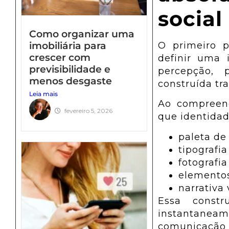
social
Como organizar uma
imobiliária para
O primeiro 
crescer com
definir uma i
previsibilidade e
percepção, 
menos desgaste
construída tr
Leia mais
Ao compree
fevereiro 5, 2026
que identidad
paleta de
tipografi
fotografia
elementos
narrativa 
Essa constr
instantanea
comunicação 