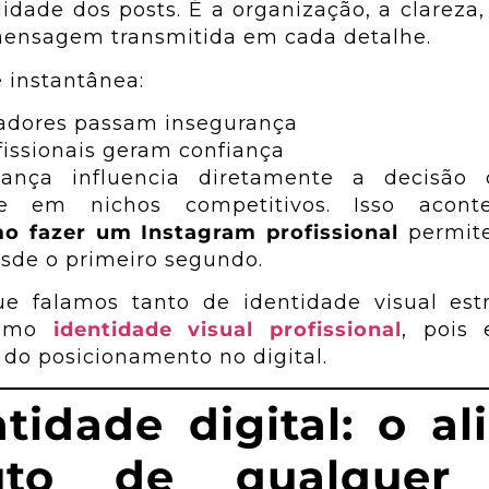
idade dos posts. É a organização, a clareza,
mensagem transmitida em cada detalhe.
 instantânea:
adores passam insegurança
ofissionais geram confiança
iança influencia diretamente a decisão
te em nichos competitivos. Isso acont
o fazer um Instagram profissional
permit
sde o primeiro segundo.
ue falamos tanto de identidade visual est
como
identidade visual profissional
, pois 
 do posicionamento no digital.
ntidade digital: o al
luto de qualquer