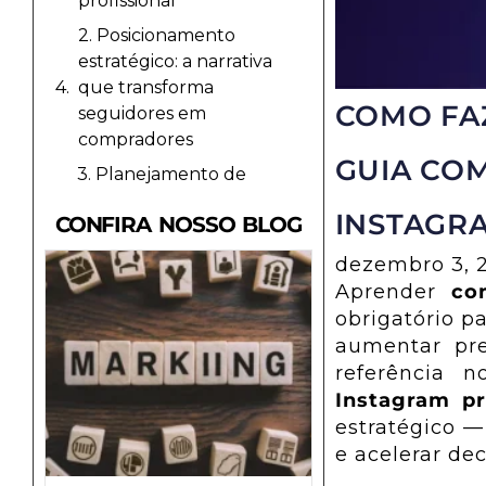
profissional
2. Posicionamento
estratégico: a narrativa
que transforma
COMO FAZ
seguidores em
compradores
GUIA CO
3. Planejamento de
conteúdo: onde a rede
INSTAGR
CONFIRA NOSSO BLOG
social profissional ganha
forma
dezembro 3, 
Tabela estratégica de
Aprender
co
conteúdos – 5 semanas
obrigatório p
estruturadas
aumentar pre
referência 
4. Conteúdo de alto
Instagram pr
padrão: o diferencial das
marcas que crescem
estratégico —
rápido
e acelerar de