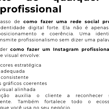
 profissional
passo de
como fazer uma rede social pro
dentidade digital forte. Ela não é apenas
posicionamento e coerência. Uma iden
ansmite profissionalismo sem dizer uma palav
nder
como fazer um Instagram profissiona
e visual envolve:
 cores estratégica
a adequada
 consistente
 gráficos coerentes
visual alinhada
ução auxilia o cliente a reconhecer
mente. Também fortalece todo o ecos
que você usa no seu negócio.