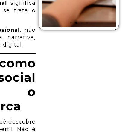
nal
significa
se trata o
sional
, não
 narrativa,
odução
Tráfego
digital.
 Vídeo
Pago
 como
cial
Vídeos
Faça anúncios nas
itucionais,
principais
ne o
ssionais pro
plataformas do
 negócio.
mercado
rca
iba Mais
Saiba Mais
ocê descobre
rfil. Não é