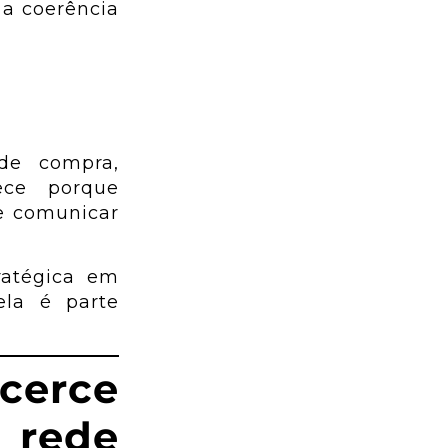
 a coerência
 de compra,
ece porque
e comunicar
ratégica em
ela é parte
icerce
 rede