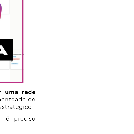
r uma rede
amontoado de
estratégico.
l
, é preciso