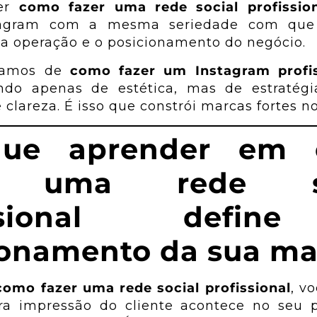
der
como fazer uma rede social profissio
stagram com a mesma seriedade com que 
a operação e o posicionamento do negócio.
lamos de
como fazer um Instagram profis
ndo apenas de estética, mas de estratégia,
Sites
Pr
ão
 clareza. É isso que constrói marcas fortes no 
de
des
que aprender em
Sites
is
Institucionais para
r uma rede so
profissionalizar
inst
sua empresa no
rede
issional defi
profi
difgital.
ue
seu
ma
ionamento da sua ma
s em
Saiba Mais
s
Sa
como fazer uma rede social profissional
, v
ra impressão do cliente acontece no seu pe
is