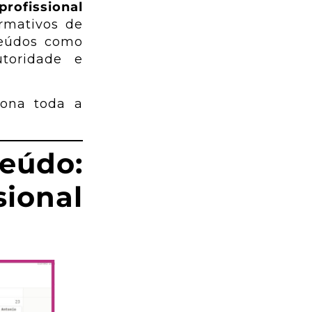
ofissional
ormativos de
teúdos como
toridade e
iona toda a
eúdo:
sional