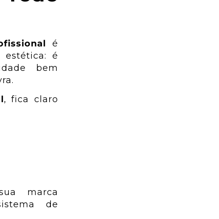
fissional
é
 estética: é
tidade bem
ra.
l
, fica claro
 sua marca
sistema de