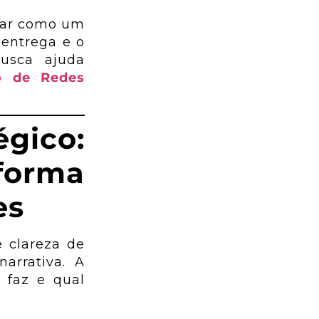
onar como um
 entrega e o
usca ajuda
o de Redes
égico:
forma
es
 clareza de
arrativa. A
 faz e qual