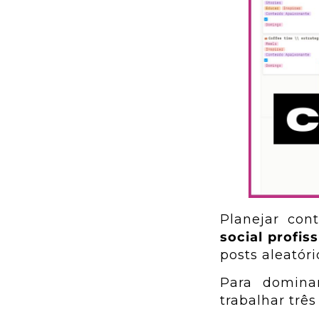
Planejar co
social profiss
posts aleatór
Para domin
trabalhar três