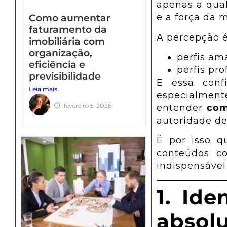
venda
apenas a qual
Como aumentar
Como aumentar
e a força da 
faturamento da
faturamento da
A percepção é
imobiliária com
imobiliária com
organização,
organização, eficiência
perfis am
eficiência e
e previsibilidade
perfis pr
previsibilidade
Como organizar uma
E essa conf
Leia mais
imobiliária para
especialmen
crescer com
fevereiro 5, 2026
entender
com
previsibilidade e
autoridade de
menos desgaste
É por isso q
Como aumentar o
conteúdos 
número de
indispensável
seguidores da minha
imobiliária criando
1. Ide
autoridade e
confiança
abso