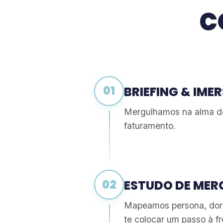
C
01
BRIEFING & IME
Mergulhamos na alma do 
faturamento.
02
ESTUDO DE ME
Mapeamos persona, dore
te colocar um passo à fr