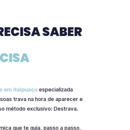
RECISA SABER
ECISA
.
a em Itaipuaçu
especializada
soas trava na hora de aparecer e
so método exclusivo: Destrava.
ica que te guia, passo a passo,