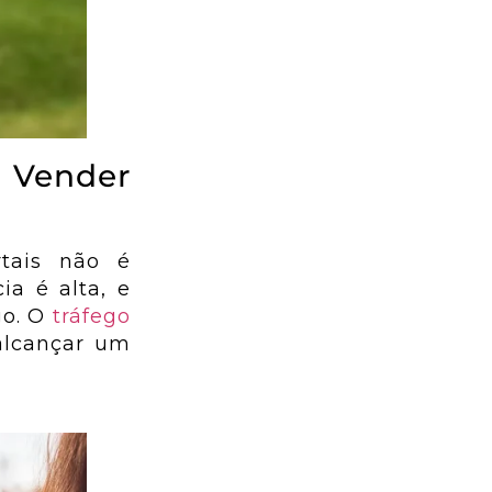
a Vender
tais não é
ia é alta, e
go. O
tráfego
alcançar um