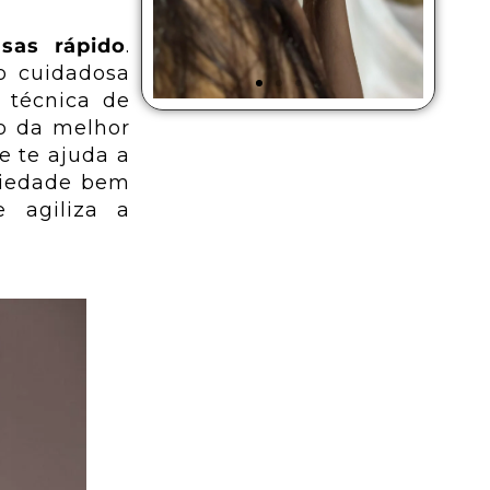
sas rápido
.
o cuidadosa
 técnica de
do da melhor
e te ajuda a
odução
Tráfego
riedade bem
 Vídeo
Pago
 agiliza a
Vídeos
Faça anúncios nas
itucionais,
principais
ssionais pro
plataformas do
 negócio.
mercado
iba Mais
Saiba Mais