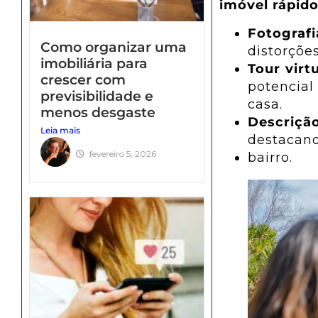
imóvel rápido
Fotografi
Como organizar uma
distorções
imobiliária para
Tour virtu
crescer com
potencia
previsibilidade e
casa.
menos desgaste
Descriçã
Leia mais
destacand
fevereiro 5, 2026
bairro.