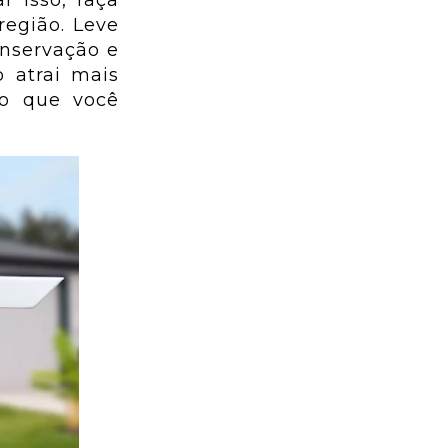
 isso, faça
egião. Leve
onservação e
o atrai mais
do que você