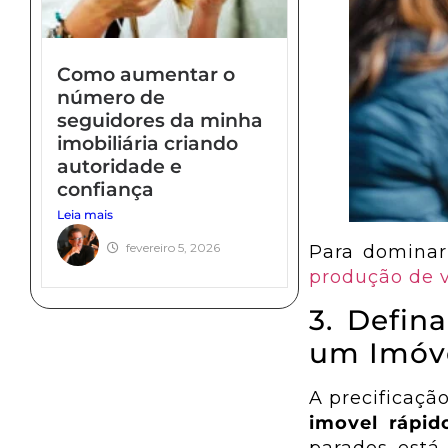
Como aumentar o
número de
seguidores da minha
imobiliária criando
autoridade e
confiança
Leia mais
fevereiro 5, 2026
Para dominar 
produção de v
3. Defin
um Imóv
A precificaçã
imovel rápid