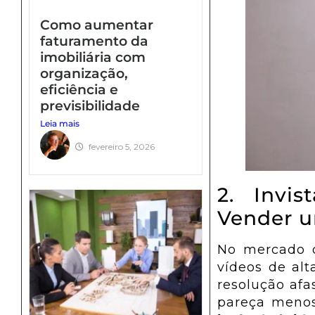
Como aumentar
faturamento da
imobiliária com
organização,
eficiência e
previsibilidade
Leia mais
fevereiro 5, 2026
2. Invi
Vender u
No mercado d
vídeos de al
resolução af
pareça menos