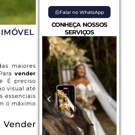
Falar no WhatsApp
CONHEÇA NOSSOS
 IMÓVEL
SERVIÇOS
as maiores
 Para
vender
e. É preciso
o visual até
s essenciais
m o máximo
a Vender