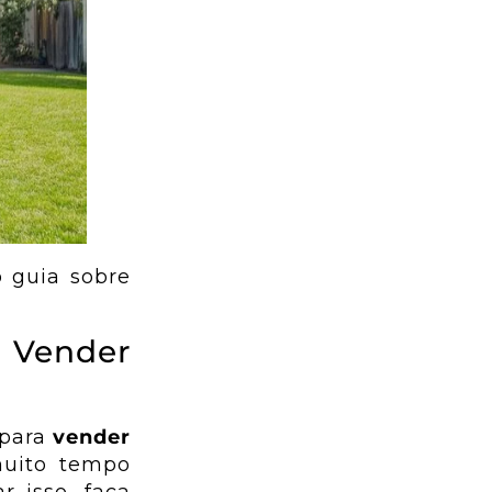
o guia sobre
a Vender
 para
vender
muito tempo