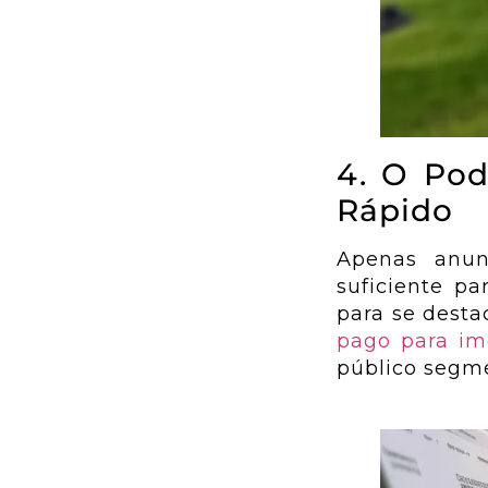
4. O Pod
Rápido
Apenas anun
suficiente p
para se desta
pago para imo
público segme