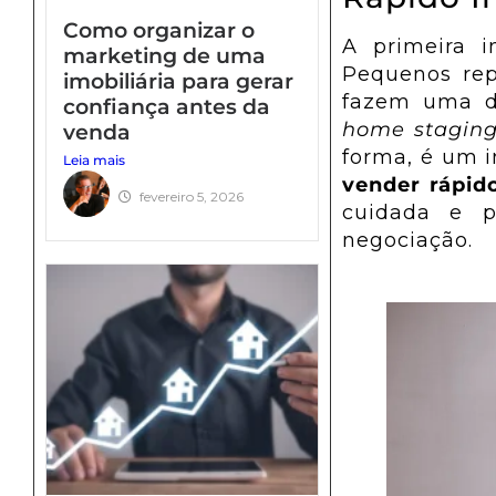
imobiliária para crescer
Como organizar o
com previsibilidade e
A primeira 
marketing de uma
menos desgaste
Pequenos rep
imobiliária para gerar
Como aumentar o
fazem uma di
confiança antes da
número de seguidores
home stagin
venda
da minha imobiliária
forma, é um i
Leia mais
o
Tráfego
Gest
criando autoridade e
vender rápid
fevereiro 5, 2026
Pago
de Re
confiança
cuidada e p
negociação.
Socia
Faça anúncios nas
principais
Tenha uma 
plataformas do
social q
mercado
transfor
seguidore
cliente
Saiba Mais
Saiba Ma