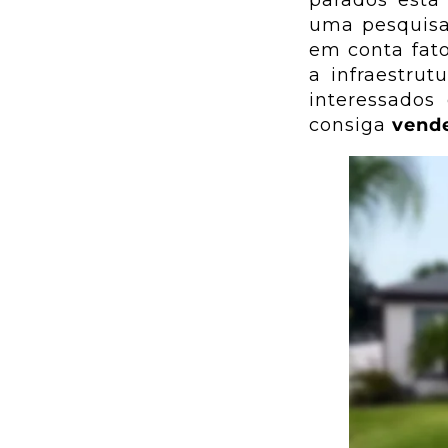
parados está
uma pesquisa
em conta fato
a infraestrut
interessados
consiga
vende