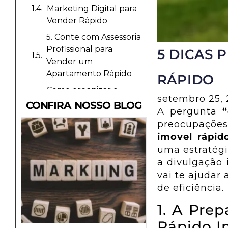
Marketing Digital para
Vender Rápido
5. Conte com Assessoria
Profissional para
5 DICAS 
Vender um
Apartamento Rápido
RÁPIDO
Como organizar o
setembro 25,
marketing de uma
CONFIRA NOSSO BLOG
A pergunta
imobiliária para gerar
preocupações
confiança antes da
imovel rápid
venda
uma estratégi
Como aumentar
a divulgação 
faturamento da
vai te ajudar 
imobiliária com
de eficiência.
organização, eficiência
e previsibilidade
1. A Pre
Como organizar uma
Rápido I