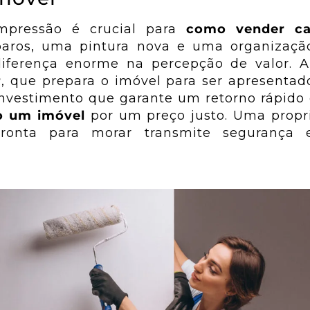
impressão é crucial para
como vender ca
aros, uma pintura nova e uma organizaçã
ferença enorme na percepção de valor. A
g
, que prepara o imóvel para ser apresenta
nvestimento que garante um retorno rápido 
Sites
Pr
ão
o um imóvel
por um preço justo. Uma prop
de
des
ronta para morar transmite segurança e
Sites
is
Institucionais para
profissionalizar
inst
sua empresa no
rede
profi
difgital.
ue
seu
ma
s em
Saiba Mais
s
Sa
is