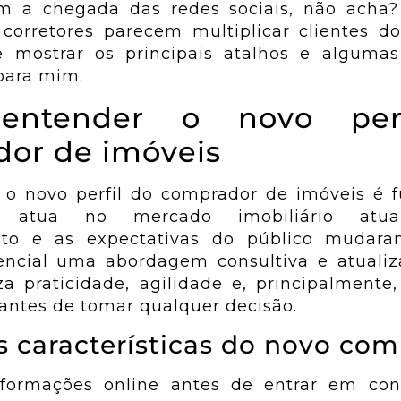
m a chegada das redes sociais, não acha?
corretores parecem multiplicar clientes do
e mostrar os principais atalhos e algumas
para mim.
entender o novo per
Sites
Pr
ão
or de imóveis
de
des
o novo perfil do comprador de imóveis é 
Sites
is
atua no mercado imobiliário atua
Institucionais para
to e as expectativas do público mudara
profissionalizar
inst
sua empresa no
encial uma abordagem consultiva e atualiza
rede
profi
difgital.
iza praticidade, agilidade e, principalmente
ue
seu
ma
antes de tomar qualquer decisão.
s em
Saiba Mais
is características do novo co
s
Sa
nformações online antes de entrar em co