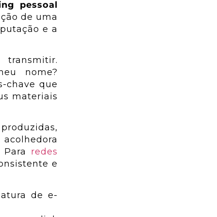
ing pessoal
rução de uma
eputação e a
transmitir.
 meu nome?
as-chave que
us materiais
 produzidas,
a acolhedora
. Para
redes
onsistente e
natura de e-