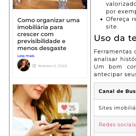
Como criar um
valorizad
branding pessoal
por exemp
marcante no
Ofereça r
Como organizar uma
mercado
site.
imobiliária para
imobiliário?
crescer com
Uso da t
Por que apostar
previsibilidade e
em vídeos e tours
menos desgaste
Ferramentas 
virtuais aumenta
Leia mais
analisar hist
as chances de
Um bom corre
fevereiro 5, 2026
fechar negócio?
antecipar seu
Como usar o e-mail
marketing sem ser
Canal de Bu
invasivo?
Parcerias locais
Sites imobiliá
realmente ajudam
nas vendas?
Redes sociai
O que é
copywriting e