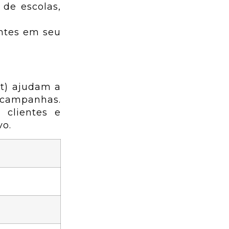
 de escolas,
entes em seu
t) ajudam a
a campanhas.
 clientes e
vo.