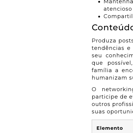
Mantenha
atencioso 
Compartil
Conteúdo
Produza posts
tendências e
seu conhecim
que possíve
família a en
humanizam su
O networkin
participe de 
outros profis
suas oportuni
Elemento