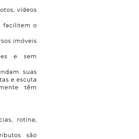
otos, vídeos
 facilitem o
rsos imóveis
entes e sem
eendam suas
tas e escuta
lmente têm
as, rotina,
ributos são