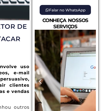
Falar no WhatsApp
CONHEÇA NOSSOS
ETOR DE
SERVIÇOS
STACAR
envolve uso
eos, e-mail
persuasivo,
ir clientes
das e vendas
hou outros