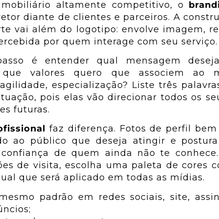
mobiliário altamente competitivo, o
brand
retor diante de clientes e parceiros. A const
rte vai além do logotipo: envolve imagem, r
ercebida por quem interage com seu serviço.
passo é entender qual mensagem deseja 
: que valores quero que associem ao
agilidade, especialização? Liste três palavr
atuação, pois elas vão direcionar todos os se
s futuras.
fissional
faz diferença. Fotos de perfil bem
do ao público que deseja atingir e postur
confiança de quem ainda não te conhece
es de visita, escolha uma paleta de cores c
ual que será aplicado em todas as mídias.
 mesmo padrão em redes sociais, site, assi
úncios;