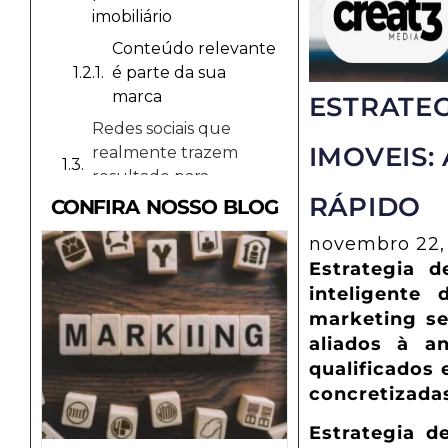
imobiliário
Conteúdo relevante
é parte da sua
marca
ESTRATEG
Redes sociais que
IMOVEIS:
realmente trazem
resultado para
corretores
RÁPIDO
CONFIRA NOSSO BLOG
Facebook ainda tem
novembro 22,
espaço?
Estrategia 
A importância de
inteligente 
vídeos e tours virtuais
marketing se
para atrair clientes
aliados à an
qualificados 
Tours virtuais
ampliam as
concretizada
possibilidades
Estrategia d