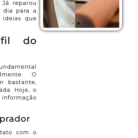
 Já reparou
 dia para a
 ideias que
fil do
odução
Tráfego
 Vídeo
Pago
fundamental
lmente. O
Vídeos
Faça anúncios nas
m bastante,
itucionais,
principais
da. Hoje, o
ssionais pro
plataformas do
, informação
 negócio.
mercado
mprador
iba Mais
Saiba Mais
ntato com o