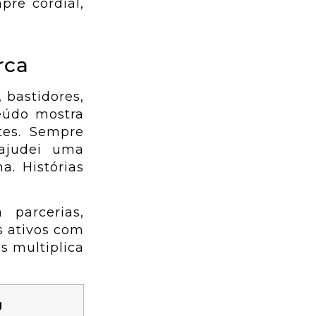
re cordial,
rca
 bastidores,
teúdo mostra
tes. Sempre
“ajudei uma
. Histórias
parcerias,
s ativos com
s multiplica
g