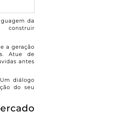
inguagem da
 construir
 e a geração
is. Atue de
úvidas antes
 Um diálogo
ação do seu
mercado