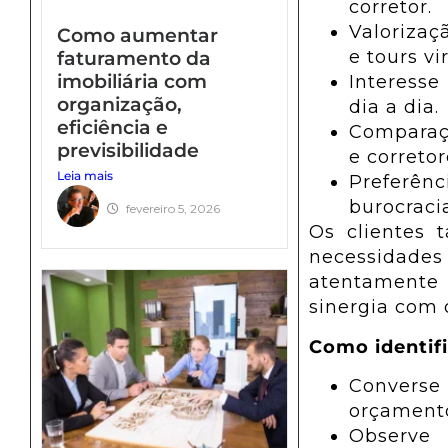
resultados e ajustar
Saiba Ma
corretor.
campanhas
Valorizaç
Como aumentar
rapidamente
faturamento da
e tours vir
imobiliária com
Assimile e leia os
Interesse
organização,
números
dia a dia.
eficiência e
Comparaçã
Chegou a hora de
previsibilidade
e corretor
turbinar seu
Leia mais
Preferên
marketing imobiliário
burocraci
fevereiro 5, 2026
FAQ – Dúvidas
Os clientes
comuns sobre
necessidades 
estratégias de
atentamente
marketing para
sinergia com 
corretores de imóveis
Quais redes sociais
Como identific
oferecem melhores
Converse 
resultados para
orçamento
corretores?
Observe 