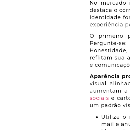
menos desgaste
No mercado i
Como aumentar o
destaca o cor
número de
identidade fo
seguidores da minha
experiência p
imobiliária criando
O primeiro 
autoridade e
Pergunte-se
confiança
Honestidade, 
reflitam sua 
e comunicaçõe
Aparência pro
visual alinha
aumentam a 
sociais
e cartõ
um padrão vis
Utilize o
mail e an