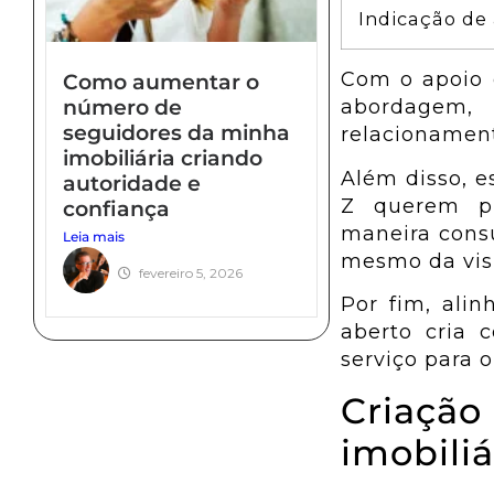
como pode
Indicação de
transformar um
anúncio?
Com o apoio 
Como aumentar o
número de
abordagem,
Como organizar o
seguidores da minha
marketing de uma
relacionament
imobiliária criando
imobiliária para gerar
Além disso, e
autoridade e
confiança antes da
Z querem pra
confiança
venda
maneira consu
Leia mais
Como aumentar
mesmo da visi
faturamento da
fevereiro 5, 2026
imobiliária com
Por fim, ali
organização, eficiência
aberto cria 
e previsibilidade
serviço para 
Como organizar uma
Criação
imobiliária para
imobiliá
crescer com
previsibilidade e